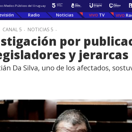
 los Medios Públicos del Uruguay
evisión
Radio
Noticias
TV
Ra
.
CANAL 5
.
NOTICIAS 5
.
estigación por publica
egisladores y jerarcas
tián Da Silva, uno de los afectados, sost