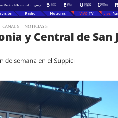
 los Medios Públicos del Uruguay
evisión
Radio
Noticias
TV
Ra
.
CANAL 5
.
NOTICIAS 5
.
nia y Central de San 
fin de semana en el Suppici