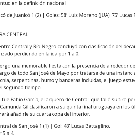
ntud en la definición nacional.
icó de Juanicó 1 (2) | Goles: 58’ Luis Moreno (JUA); 75’ Lucas
ARA CENTRAL
 entre Central y Río Negro concluyó con clasificación del decan
nzado perdiendo en la ida por 1 a 0.
ergó una memorable fiesta con la presencia de alrededor d
argo de todo San José de Mayo por tratarse de una instancia
tecnia, serpentinas, humo y banderas incluidas, el juego est
del segundo tiempo.
a fue Fabio García, el arquero de Central, que falló su tiro p
 Camunda Gil clasificaron a su quinta final uruguaya en los 
ará añadirle su cuarta copa del interior.
ntral de San José 1 (1) | Gol: 48’ Lucas Battaglino.
 5 a 4.