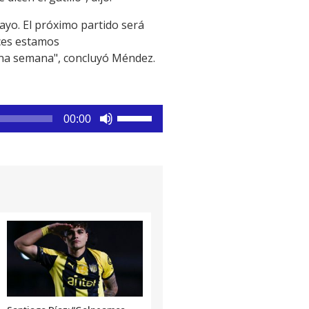
yo. El próximo partido será
eces estamos
una semana", concluyó Méndez.
Utiliza
00:00
las
teclas
de
flecha
arriba/abajo
para
aumentar
o
disminuir
el
volumen.