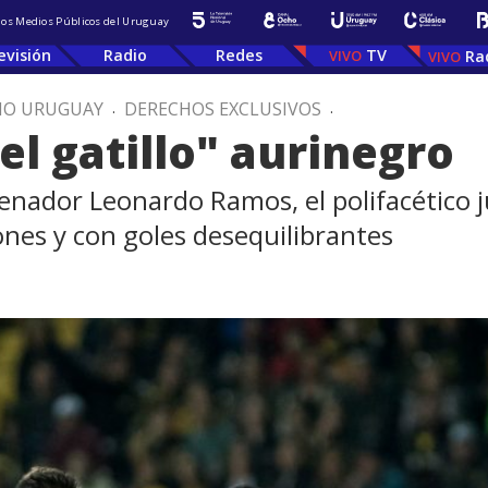
 los Medios Públicos del Uruguay
evisión
Radio
Redes
TV
Ra
IO URUGUAY
.
DERECHOS EXCLUSIVOS
.
el gatillo" aurinegro
enador Leonardo Ramos, el polifacético j
ones y con goles desequilibrantes