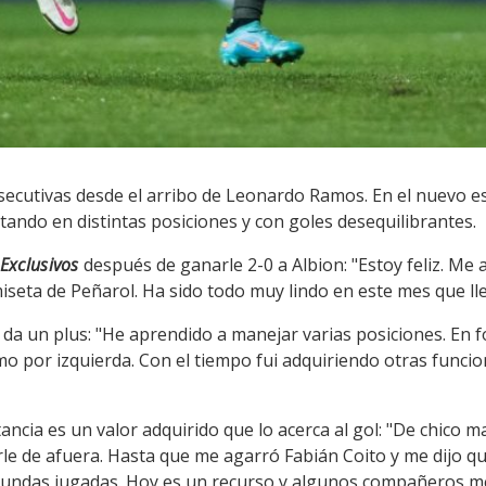
secutivas desde el arribo de Leonardo Ramos. En el nuevo es
ando en distintas posiciones y con goles desequilibrantes.
Exclusivos
después de ganarle 2-0 a Albion: "Estoy feliz. Me 
miseta de Peñarol. Ha sido todo muy lindo en este mes que lle
e da un plus: "He aprendido a manejar varias posiciones. En 
mo por izquierda. Con el tiempo fui adquiriendo otras func
ancia es un valor adquirido que lo acerca al gol: "De chico m
e de afuera. Hasta que me agarró Fabián Coito y me dijo q
undas jugadas. Hoy es un recurso y algunos compañeros me di