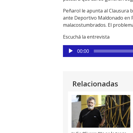
Link
Peñarol le apunta al Clausura 
ante Deportivo Maldonado en Pa
malacostumbrados. El problema 
Escuchá la entrevista
Reproductor
00:00
de
audio
Relacionadas