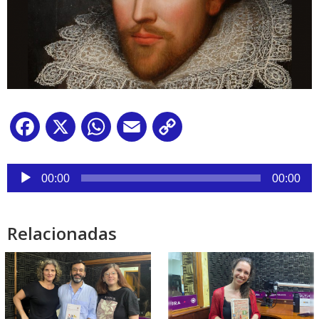
Facebook
X
WhatsApp
Email
Copy
Link
Reproductor
de
00:00
00:00
audio
Relacionadas