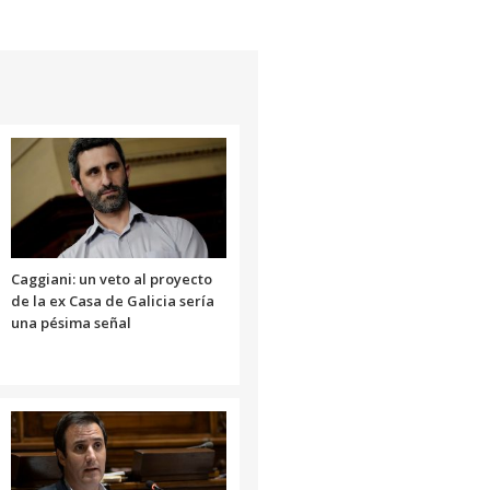
teclas
de
flecha
arriba/abajo
para
aumentar
o
disminuir
el
volumen.
Caggiani: un veto al proyecto
de la ex Casa de Galicia sería
una pésima señal