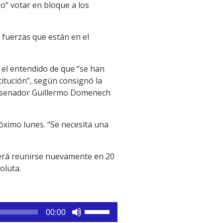
do” votar en bloque a los
 fuerzas que están en el
n el entendido de que “se han
itución”, según consignó la
el senador Guillermo Domenech
óximo lunes. “Se necesita una
berá reunirse nuevamente en 20
oluta.
Utiliza
00:00
las