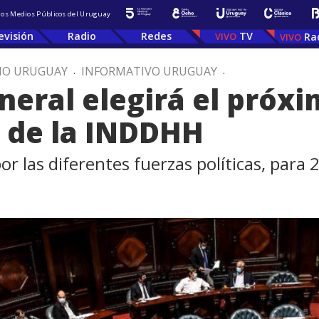
 los Medios Públicos del Uruguay
evisión
Radio
Redes
TV
Ra
IO URUGUAY
.
INFORMATIVO URUGUAY
.
eral elegirá el próxi
 de la INDDHH
 las diferentes fuerzas políticas, para 