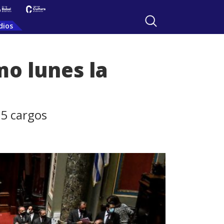
dios
mo lunes la
25 cargos