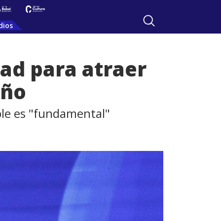
dios
ad para atraer
uño
ble es "fundamental"