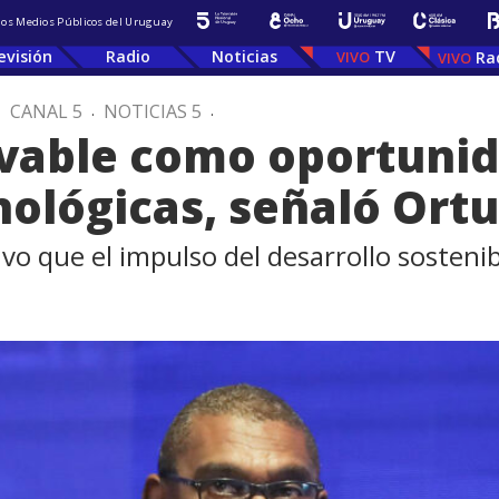
 los Medios Públicos del Uruguay
evisión
Radio
Noticias
TV
Ra
.
CANAL 5
.
NOTICIAS 5
.
vable como oportunid
nológicas, señaló Ort
vo que el impulso del desarrollo sosteni