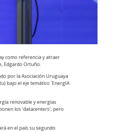
uay como referencia y atraer
e, Edgardo Ortuño.
ado por la Asociación Uruguaya
u) bajo el eje temático ´EnergIA
rgía renovable y energías
ponen los 'datacenters', pero
ará en el país su segundo