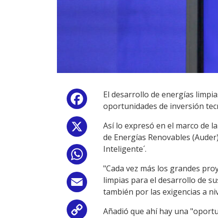
El desarrollo de energías limpi
Facebook
oportunidades de inversión tec
Así lo expresó en el marco de 
X
de Energías Renovables (Auder) 
Inteligente´.
WhatsApp
"Cada vez más los grandes proy
limpias para el desarrollo de s
Email
también por las exigencias a niv
Añadió que ahí hay una "oportu
Copy