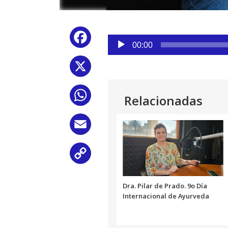
Reproductor
Facebook
de
00:00
audio
X
WhatsApp
Relacionadas
Email
Copy
Link
Dra. Pilar de Prado. 9o Día
Internacional de Ayurveda