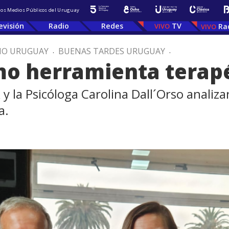
 los Medios Públicos del Uruguay
evisión
Radio
Redes
TV
Ra
IO URUGUAY
.
BUENAS TARDES URUGUAY
.
mo herramienta terap
 la Psicóloga Carolina Dall´Orso analizan
a.