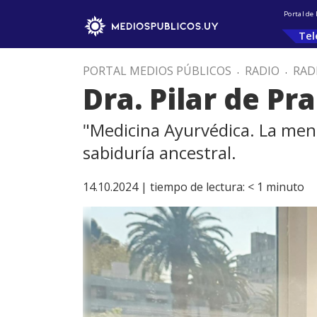
Portal de
Tel
PORTAL MEDIOS PÚBLICOS
.
RADIO
.
RAD
Dra. Pilar de Pr
"Medicina Ayurvédica. La mente
sabiduría ancestral.
14.10.2024 |
tiempo de lectura:
< 1
minuto