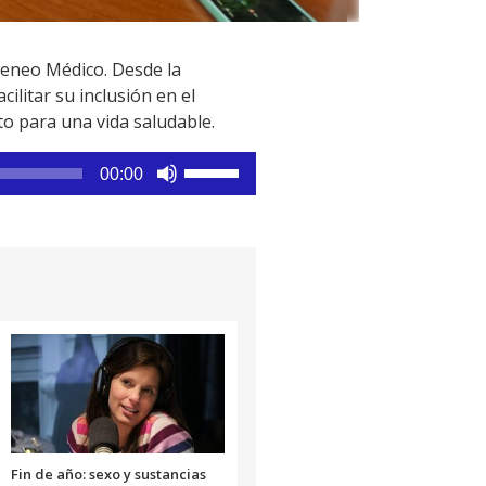
Ateneo Médico. Desde la
litar su inclusión en el
o para una vida saludable.
Utiliza
00:00
las
teclas
de
flecha
arriba/abajo
para
aumentar
o
disminuir
el
volumen.
Fin de año: sexo y sustancias