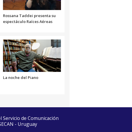
el
volumen.
Rossana Taddei presenta su
espectáculo Raíces Aéreas
La noche del Piano
el Servicio de Comunicación
 SECAN - Uruguay