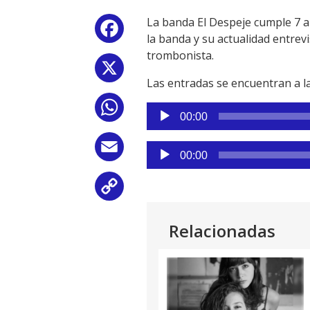
La banda El Despeje cumple 7 añ
Facebook
la banda y su actualidad entrev
trombonista.
X
Las entradas se encuentran a la
WhatsApp
Reproductor
00:00
de
audio
Reproductor
Email
00:00
de
audio
Copy
Link
Relacionadas