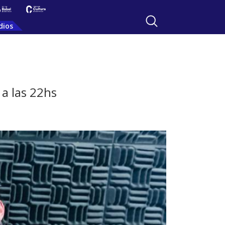
dios
 a las 22hs