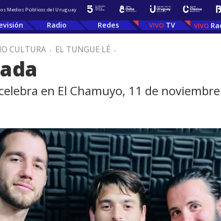
 los Medios Públicos del Uruguay
evisión
Radio
Redes
TV
Ra
IO CULTURA
.
EL TUNGUE LÉ
.
jada
 celebra en El Chamuyo, 11 de noviembre