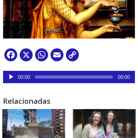
Facebook
X
WhatsApp
Email
Copy
Link
Reproductor
de
00:00
00:00
audio
Relacionadas