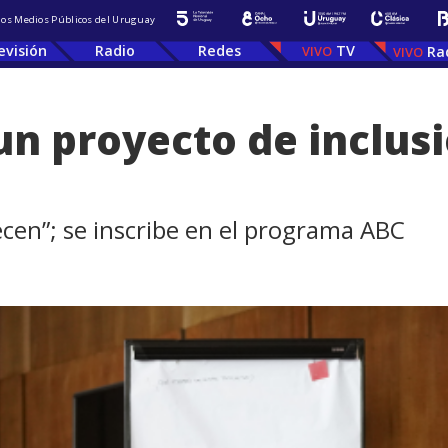
 los Medios Públicos del Uruguay
evisión
Radio
Redes
TV
Ra
un proyecto de inclusi
cen”; se inscribe en el programa ABC