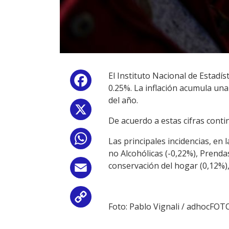
El Instituto Nacional de Estadí
Facebook
0.25%. La inflación acumula una
del año.
X
De acuerdo a estas cifras conti
WhatsApp
Las principales incidencias, en 
no Alcohólicas (-0,22%), Prendas
conservación del hogar (0,12%),
Email
Copy
Foto: Pablo Vignali / adhocFOT
Link