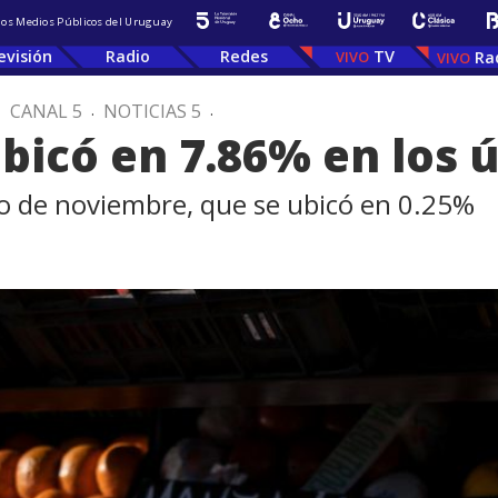
 los Medios Públicos del Uruguay
evisión
Radio
Redes
TV
Ra
.
CANAL 5
.
NOTICIAS 5
.
ubicó en 7.86% en los
mo de noviembre, que se ubicó en 0.25%