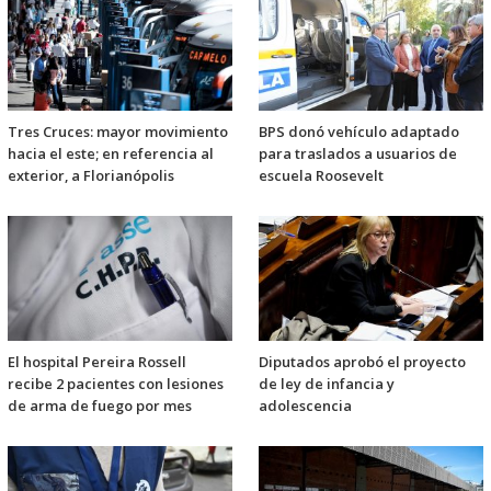
Tres Cruces: mayor movimiento
BPS donó vehículo adaptado
hacia el este; en referencia al
para traslados a usuarios de
exterior, a Florianópolis
escuela Roosevelt
El hospital Pereira Rossell
Diputados aprobó el proyecto
recibe 2 pacientes con lesiones
de ley de infancia y
de arma de fuego por mes
adolescencia