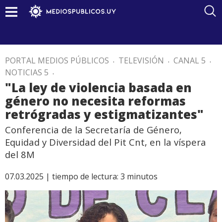
PORTAL MEDIOS PÚBLICOS
.
TELEVISIÓN
.
CANAL 5
.
NOTICIAS 5
.
"La ley de violencia basada en
género no necesita reformas
retrógradas y estigmatizantes"
Conferencia de la Secretaría de Género,
Equidad y Diversidad del Pit Cnt, en la víspera
del 8M
07.03.2025 |
tiempo de lectura:
3
minutos