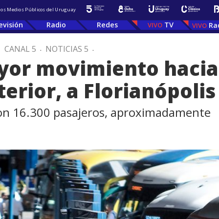
 los Medios Públicos del Uruguay
evisión
Radio
Redes
TV
Ra
.
CANAL 5
.
NOTICIAS 5
.
yor movimiento hacia 
terior, a Florianópolis
ron 16.300 pasajeros, aproximadamente