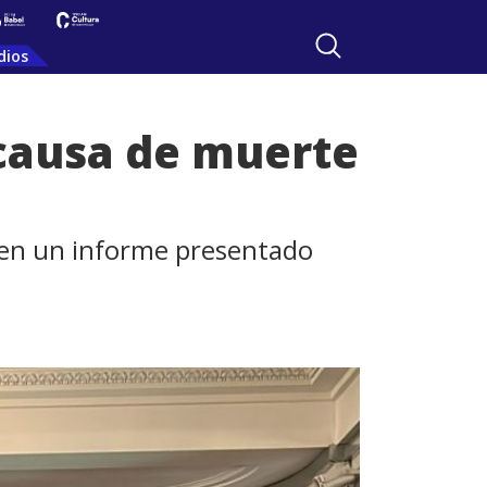
dios
l causa de muerte
a en un informe presentado