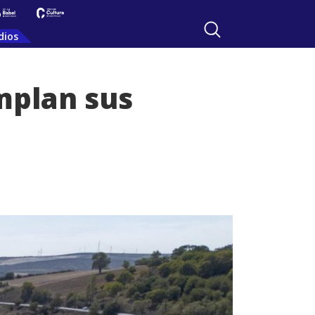
dios
mplan sus