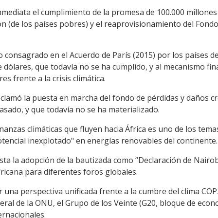
ediata el cumplimiento de la promesa de 100.000 millones 
ón (de los países pobres) y el reaprovisionamiento del Fondo 
ivo consagrado en el Acuerdo de París (2015) por los países d
 dólares, que todavía no se ha cumplido, y al mecanismo f
s frente a la crisis climática.
eclamó la puesta en marcha del fondo de pérdidas y daños cr
sado, y que todavía no se ha materializado.
nanzas climáticas que fluyen hacia África es uno de los tem
potencial inexplotado" en energías renovables del continente.
evista la adopción de la bautizada como “Declaración de Nair
ricana para diferentes foros globales.
uir una perspectiva unificada frente a la cumbre del clima CO
eral de la ONU, el Grupo de los Veinte (G20, bloque de econo
ternacionales.