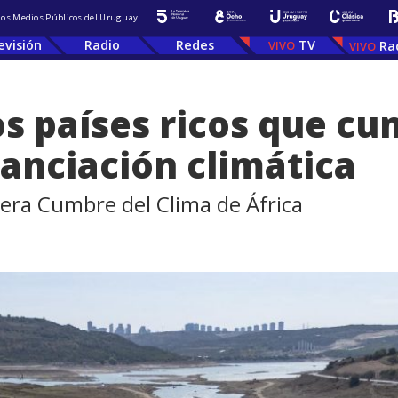
 los Medios Públicos del Uruguay
evisión
Radio
Redes
TV
Ra
os países ricos que cu
anciación climática
mera Cumbre del Clima de África