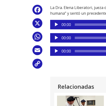
La Dra. Elena Liberatori, jueza
Facebook
humana” y sentó un precedente 
Reproductor
X
00:00
de
audio
Reproductor
WhatsApp
00:00
de
audio
Reproductor
Email
00:00
de
audio
Copy
Link
Relacionadas