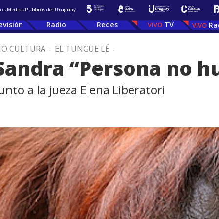
 los Medios Públicos del Uruguay
evisión
Radio
Redes
TV
Ra
IO CULTURA
.
EL TUNGUE LÉ
.
Sandra “Persona no 
nto a la jueza Elena Liberatori