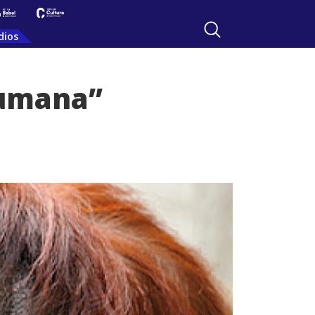
dios
humana”