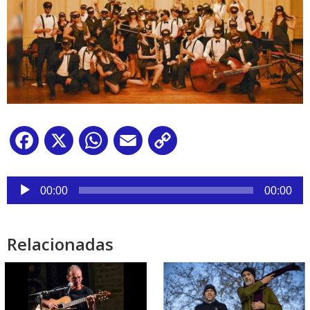
Facebook
X
WhatsApp
Email
Copy
Link
Reproductor
de
00:00
00:00
audio
Relacionadas