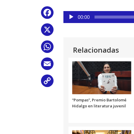
Reproductor
Facebook
de
00:00
audio
X
WhatsApp
Relacionadas
Email
Copy
Link
“Pompas”, Premio Bartolomé
Hidalgo en literatura juvenil