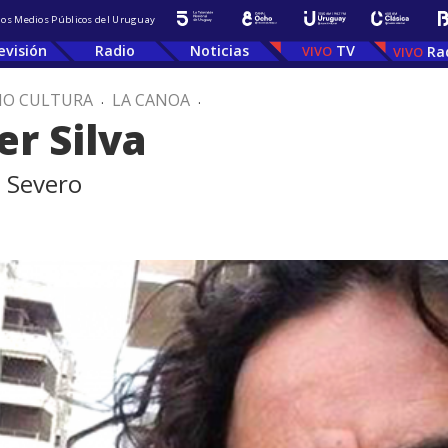
 los Medios Públicos del Uruguay
evisión
Radio
Noticias
TV
Ra
IO CULTURA
.
LA CANOA
.
er Silva
n Severo