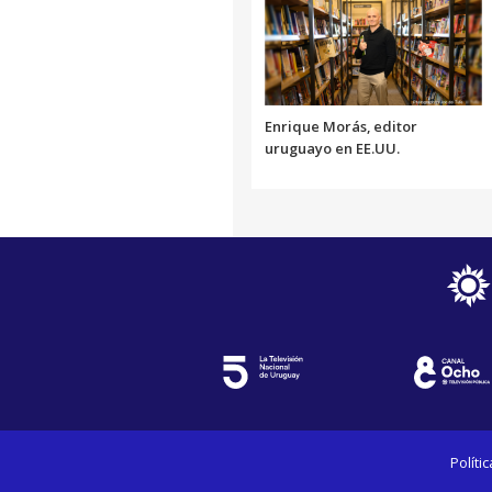
Enrique Morás, editor
uruguayo en EE.UU.
Políti