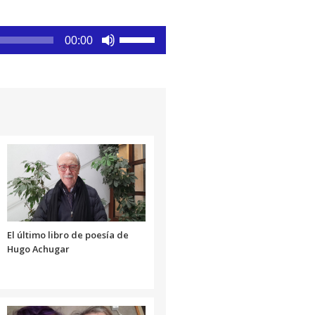
Utiliza
00:00
las
teclas
de
flecha
arriba/abajo
para
aumentar
o
disminuir
el
volumen.
El último libro de poesía de
Hugo Achugar