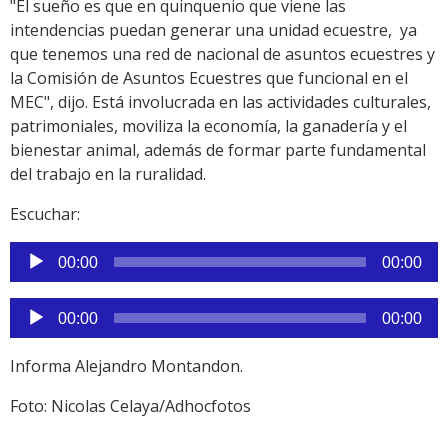
"El sueño es que en quinquenio que viene las
intendencias puedan generar una unidad ecuestre, ya
que tenemos una red de nacional de asuntos ecuestres y
la Comisión de Asuntos Ecuestres que funcional en el
MEC", dijo. Está involucrada en las actividades culturales,
patrimoniales, moviliza la economía, la ganadería y el
bienestar animal, además de formar parte fundamental
del trabajo en la ruralidad.
Escuchar:
Reproductor
00:00
00:00
de
audio
Reproductor
00:00
00:00
de
audio
Informa Alejandro Montandon.
Foto: Nicolas Celaya/Adhocfotos