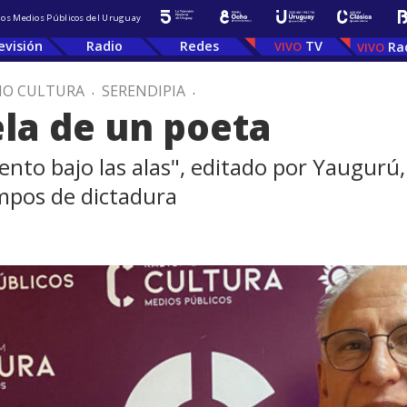
 los Medios Públicos del Uruguay
evisión
Radio
Redes
TV
Ra
IO CULTURA
.
SERENDIPIA
.
la de un poeta
iento bajo las alas", editado por Yaugurú
empos de dictadura