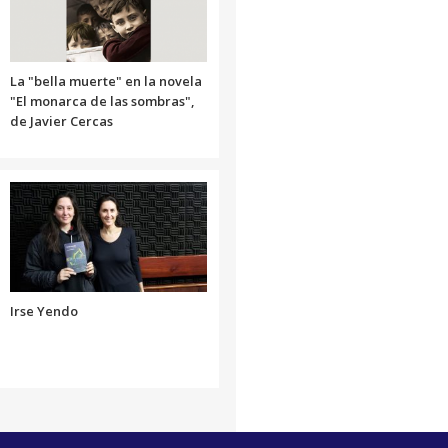
disminuir
el
volumen.
La "bella muerte" en la novela
"El monarca de las sombras",
de Javier Cercas
Irse Yendo