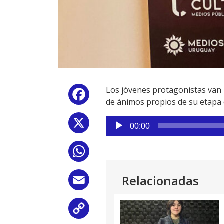
Los jóvenes protagonistas van
Facebook
de ánimos propios de su etapa d
Reproductor
X
00:00
de
audio
WhatsApp
Relacionadas
Email
Copy