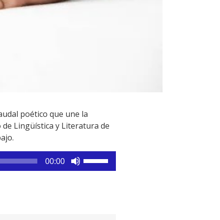
audal poético que une la
de Lingüística y Literatura de
ajo.
Utiliza
00:00
las
teclas
de
flecha
arriba/abajo