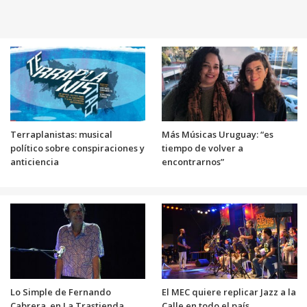
Terraplanistas: musical
Más Músicas Uruguay: “es
político sobre conspiraciones y
tiempo de volver a
anticiencia
encontrarnos”
Lo Simple de Fernando
El MEC quiere replicar Jazz a la
Cabrera, en La Trastienda
Calle en todo el país