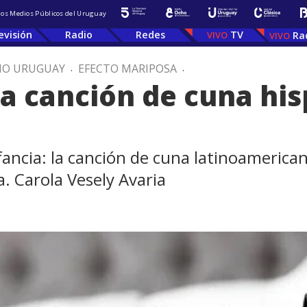
 los Medios Públicos del Uruguay
evisión
Radio
Redes
TV
Ra
IO URUGUAY
.
EFECTO MARIPOSA
.
 la canción de cuna h
nfancia: la canción de cuna latinoameric
. Carola Vesely Avaria