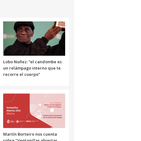
para
aumentar
o
disminuir
el
volumen.
Lobo Nuñez: “el candombe es
un relámpago interno que te
recorre el cuerpo”
Martín Borteiro nos cuenta
sobre "Ventanillas abiertas