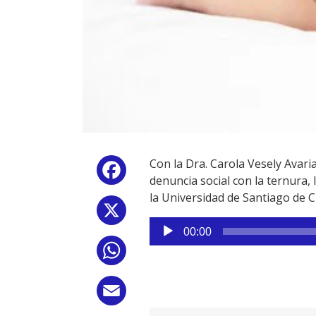
Con la Dra. Carola Vesely Avar
Facebook
denuncia social con la ternura,
la Universidad de Santiago de C
X
Reproductor
00:00
de
WhatsApp
audio
Email