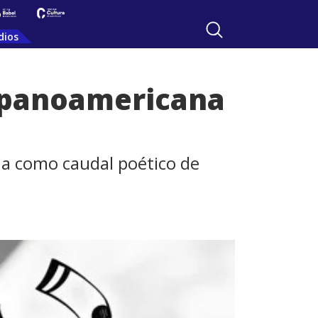
dios
ispanoamericana
ana como caudal poético de