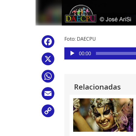
Foto: DAECPU
Facebook
Reproductor
00:00
de
X
audio
WhatsApp
Relacionadas
Email
Copy
Link