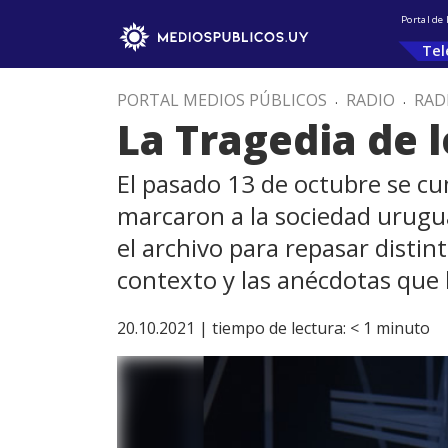
Portal de
Tel
PORTAL MEDIOS PÚBLICOS
.
RADIO
.
RAD
La Tragedia de 
El pasado 13 de octubre se c
marcaron a la sociedad urugua
el archivo para repasar distin
contexto y las anécdotas que 
20.10.2021 |
tiempo de lectura:
< 1
minuto