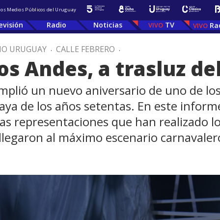
 los Medios Públicos del Uruguay
evisión
Radio
Noticias
TV
Ra
IO URUGUAY
.
CALLE FEBRERO
.
los Andes, a trasluz d
umplió un nuevo aniversario de uno de lo
ya de los años setentas. En este informe
tas representaciones que han realizado lo
llegaron al máximo escenario carnavaler