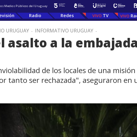
 los Medios Públicos del Uruguay
evisión
Radio
Redes
TV
Ra
IO URUGUAY
.
INFORMATIVO URUGUAY
.
l asalto a la embajad
nviolabilidad de los locales de una misión
or tanto ser rechazada", aseguraron en