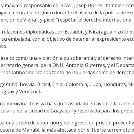
ea y máximo responsable del SEAE, Josep Borrell, también co
bajada mexicana en Quito durante el asalto de la policía de E
ención de Viena", y pidió "respetar el derecho internacional 
 relaciones diplomáticas con Ecuador, y Nicaragua hizo lo 
 a su embajada, con el objetivo de detener al expresidente ec
ico.
l asalto como una violación a su soberanía y al derecho inter
ecretario general de la ONU, Antonio Guterres, y el Depart
rnos latinoamericanos tanto de izquierdas como de derecha
gentina, Bolivia, Brasil, Chile, Colombia, Cuba, Honduras, 
ruguay y Venezuela.
da mexicana, Glas ya ha sido trasladado en avión a la cárce
rcelario de la ciudad de Guayaquil y reservada para los pres
a una orden de detención y de ingreso en prisión preventiva
 costera de Manabí, la más afectada por el fuerte terremoto