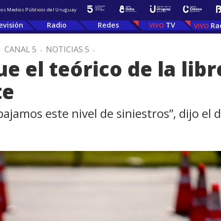
 los Medios Públicos del Uruguay
evisión
Radio
Redes
TV
Ra
.
CANAL 5
.
NOTICIAS 5
.
 el teórico de la lib
te
amos este nivel de siniestros”, dijo el d