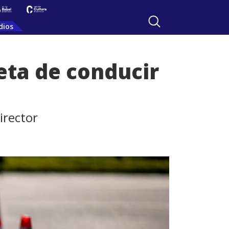
dios
reta de conducir
irector