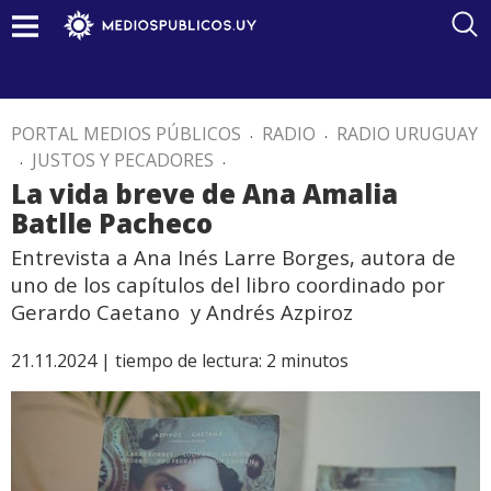
PORTAL MEDIOS PÚBLICOS
.
RADIO
.
RADIO URUGUAY
.
JUSTOS Y PECADORES
.
La vida breve de Ana Amalia
Batlle Pacheco
Entrevista a Ana Inés Larre Borges, autora de
uno de los capítulos del libro coordinado por
Gerardo Caetano y Andrés Azpiroz
21.11.2024 |
tiempo de lectura:
2
minutos