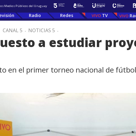
 los Medios Públicos del Uruguay
evisión
Radio
Redes
TV
Ra
.
CANAL 5
.
NOTICIAS 5
.
puesto a estudiar proy
a
o en el primer torneo nacional de fútbol