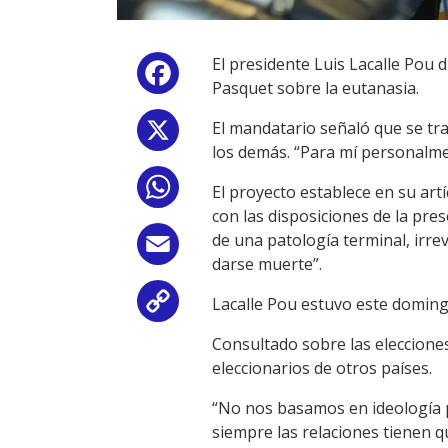
El presidente Luis Lacalle Pou 
Facebook
Pasquet sobre la eutanasia.
El mandatario señaló que se tra
X
los demás. “Para mí personalmen
WhatsApp
El proyecto establece en su ar
con las disposiciones de la pre
de una patología terminal, irrev
Email
darse muerte”.
Lacalle Pou estuvo este domingo
Copy
Consultado sobre las elecciones
Link
eleccionarios de otros países.
“No nos basamos en ideología 
siempre las relaciones tienen qu