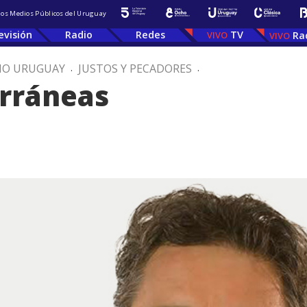
 los Medios Públicos del Uruguay
evisión
Radio
Redes
TV
Ra
IO URUGUAY
.
JUSTOS Y PECADORES
.
erráneas