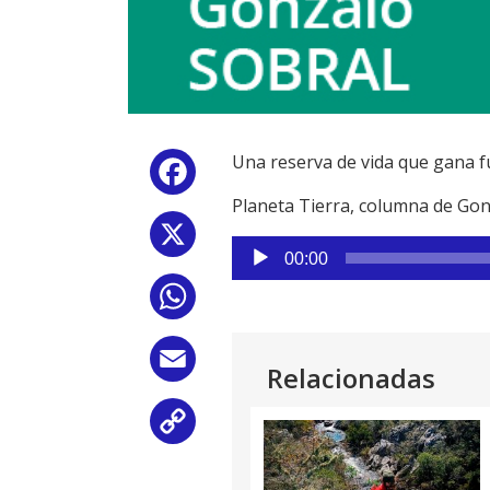
Una reserva de vida que gana f
Facebook
Planeta Tierra, columna de Go
X
Reproductor
00:00
de
WhatsApp
audio
Email
Relacionadas
Copy
Link