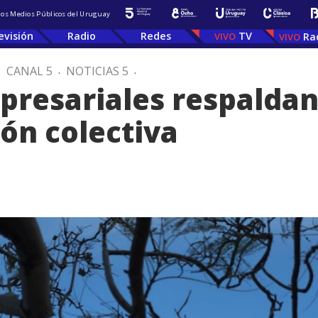
 los Medios Públicos del Uruguay
evisión
Radio
Redes
TV
Ra
.
CANAL 5
.
NOTICIAS 5
.
resariales respaldan
ión colectiva