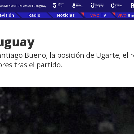
 los Medios Públicos del Uruguay
evisión
Radio
Noticias
TV
Ra
ruguay
antiago Bueno, la posición de Ugarte, el
res tras el partido.