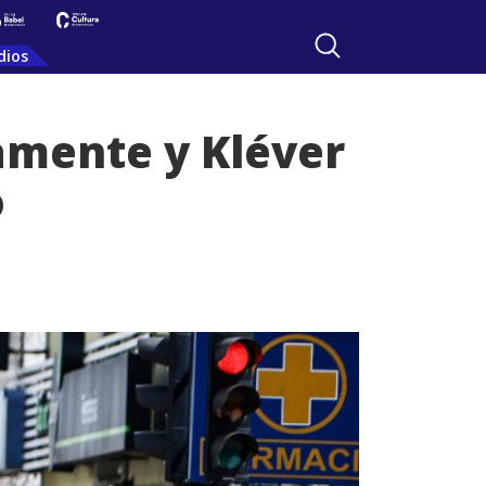
dios
amente y Kléver
o