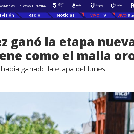
 los Medios Públicos del Uruguay
evisión
Radio
Noticias
TV
Ra
z ganó la etapa nuev
ene como el malla or
 había ganado la etapa del lunes