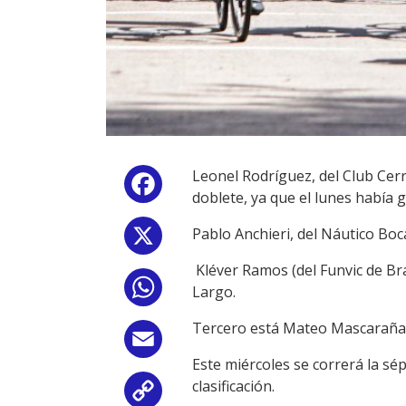
Leonel Rodríguez, del Club Cerr
Facebook
doblete, ya que
el lunes había 
Pablo Anchieri, del Náutico Boca
X
Kléver Ramos (del Funvic de Bra
WhatsApp
Largo.
Tercero está Mateo Mascaraña, d
Email
Este miércoles se correrá la sé
clasificación.
Copy