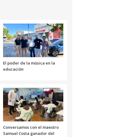
para
aumentar
o
disminuir
el
volumen.
El poder de la música en la
educación
Conversamos con el maestro
Samuel Costa ganador del