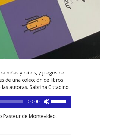
a niñas y niños, y juegos de
s de una colección de libros
 las autoras, Sabrina Cittadino.
Utiliza
00:00
las
teclas
uto Pasteur de Montevideo.
de
flecha
arriba/abajo