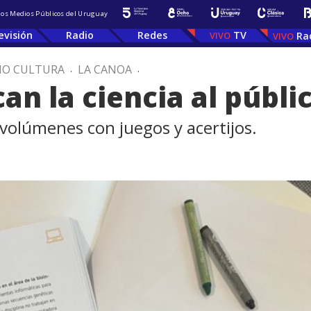
 los Medios Públicos del Uruguay
evisión
Radio
Redes
TV
Ra
IO CULTURA
.
LA CANOA
.
an la ciencia al públic
 volúmenes con juegos y acertijos.