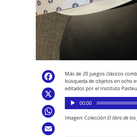
Más de 20 juegos clásicos comb
Facebook
búsqueda de objetos en ocho esc
editados por el Instituto Paste
X
Reproductor
00:00
de
WhatsApp
audio
Imagen: Colección
El libro de l
Email