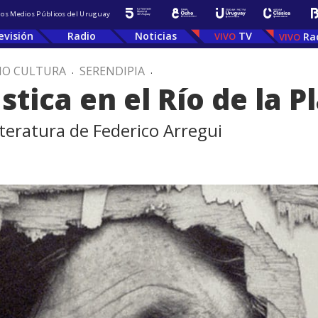
 los Medios Públicos del Uruguay
evisión
Radio
Noticias
TV
Ra
IO CULTURA
.
SERENDIPIA
.
stica en el Río de la P
iteratura de Federico Arregui