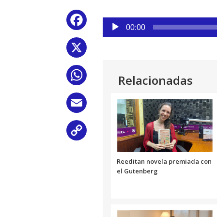
Reproductor
Facebook
de
00:00
audio
X
WhatsApp
Relacionadas
Email
Copy
Link
Reeditan novela premiada con
el Gutenberg