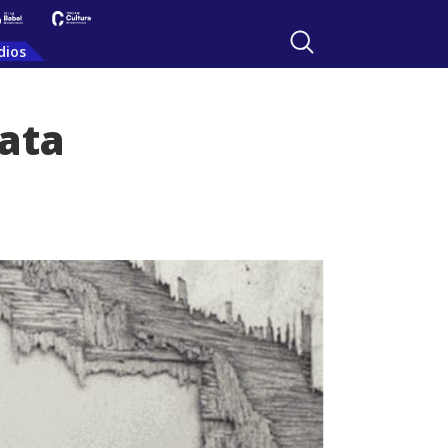
dios
lata