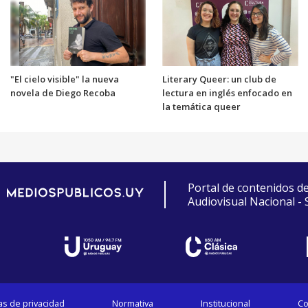
"El cielo visible" la nueva
Literary Queer: un club de
novela de Diego Recoba
lectura en inglés enfocado en
la temática queer
Portal de contenidos d
Audiovisual Nacional -
cas de privacidad
Normativa
Institucional
Co