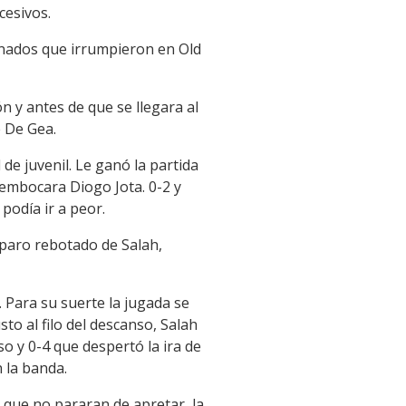
cesivos.
ionados que irrumpieron en Old
n y antes de que se llegara al
e De Gea.
e juvenil. Le ganó la partida
 embocara Diogo Jota. 0-2 y
podía ir a peor.
sparo rebotado de Salah,
 Para su suerte la jugada se
to al filo del descanso, Salah
so y 0-4 que despertó la ira de
 la banda.
 que no pararan de apretar, la