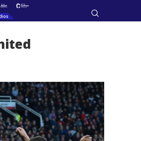
dios
nited