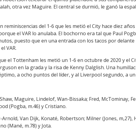
lah, otra vez Maguire. El central se durmió, le ganó la espal
 reminiscencias del 1-6 que les metió el City hace diez años y
porque el VAR lo anulaba. El bochorno era tal que Paul Pogb
nutos, puesto que en una entrada con los tacos por delante
 el VAR.
ue el Tottenham les metió un 1-6 en octubre de 2020 y el Ci
rguson en la grada y la risa de Kenny Dalglish. Una humilla
éptimo, a ocho puntos del líder, y al Liverpool segundo, a un
 Shaw, Maguire, Lindelof, Wan-Bissaka; Fred, McTominay, Fe
od (Pogba, m.46) y Cristiano.
er-Arnold, Van Dijk, Konaté, Robertson; Milner (Jones, m,27),
ino (Mané, m.78) y Jota.