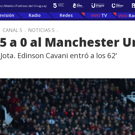
 los Medios Públicos del Uruguay
evisión
Radio
Redes
TV
Ra
.
CANAL 5
.
NOTICIAS 5
.
 5 a 0 al Manchester U
 Jota. Edinson Cavani entró a los 62’