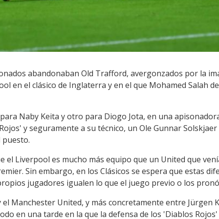
icionados abandonaban Old Trafford, avergonzados por la i
ool en el clásico de Inglaterra y en el que Mohamed Salah de
o para Naby Keita y otro para Diogo Jota, en una apisonado
s Rojos' y seguramente a su técnico, un Ole Gunnar Solskjaer
 puesto.
e el Liverpool es mucho más equipo que un United que venía 
emier. Sin embargo, en los Clásicos se espera que estas dife
propios jugadores igualen lo que el juego previo o los pronó
 y el Manchester United, y más concretamente entre Jürgen K
todo en una tarde en la que la defensa de los 'Diablos Rojos' 