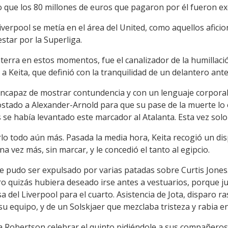
 que los 80 millones de euros que pagaron por él fueron ex
iverpool se metía en el área del United, como aquellos afic
star por la Superliga.
aterra en estos momentos, fue el canalizador de la humillació
o a Keita, que definió con la tranquilidad de un delantero ant
ncapaz de mostrar contundencia y con un lenguaje corporal d
 costado a Alexander-Arnold para que su pase de la muerte lo
 se había levantado este marcador al Atalanta. Esta vez solo 
rlo todo aún más. Pasada la media hora, Keita recogió un di
a vez más, sin marcar, y le concedió el tanto al egipcio.
ue pudo ser expulsado por varias patadas sobre Curtis Jones.
ro quizás hubiera deseado irse antes a vestuarios, porque jus
 del Liverpool para el cuarto. Asistencia de Jota, disparo ra
u equipo, y de un Solskjaer que mezclaba tristeza y rabia en
 a Robertson celebrar el quinto pidiéndole a sus compañeros