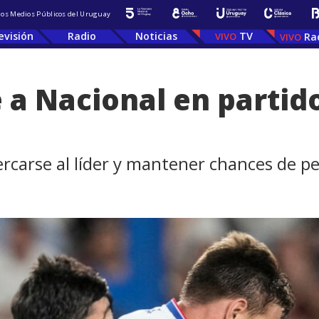
 los Medios Públicos del Uruguay
evisión
Radio
Noticias
TV
Ra
 a Nacional en partido
ercarse al líder y mantener chances de pel