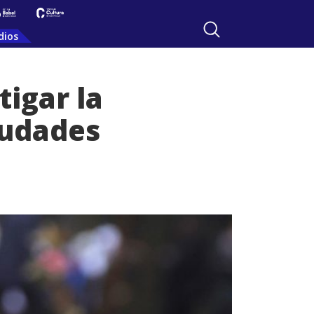
dios
igar la
iudades