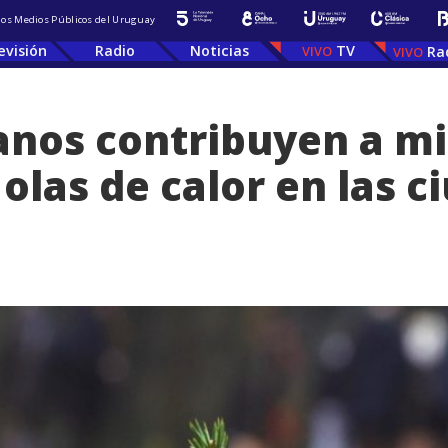
 los Medios Públicos del Uruguay
evisión
Radio
Noticias
TV
Ra
anos contribuyen a mit
olas de calor en las c