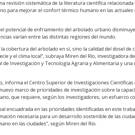
a revisión sistemática de la literatura científica relacionada
no para mejorar el confort térmico humano en las actuales 
e el potencial de enfriamiento del arbolado urbano disminuy
cias varían entre las distintas regiones del mundo.
 cobertura del arbolado en sí, sino la calidad del dosel de c
cie y el clima local", subraya Miren del Río, investigadora de
l de Investigación y Tecnología Agraria y Alimentaria y una d
dio, informa el Centro Superior de Investigaciones Científica
 nuevo marco de prioridades de investigación sobre la capa
no, que requiere, según los investigadores, un esfuerzo col
bal encuadrada en las prioridades identificadas en este trab
rmación necesaria para un desarrollo sostenible de las ciudad
mano en las ciudades", según Miren del Río.