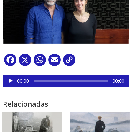
Facebook
X
WhatsApp
Email
Copy
Link
Reproductor
de
00:00
00:00
audio
Relacionadas