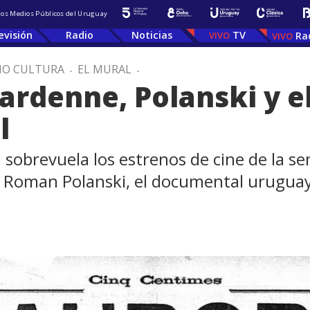
 los Medios Públicos del Uruguay
evisión
Radio
Noticias
TV
Ra
IO CULTURA
.
EL MURAL
.
ardenne, Polanski y e
l
a sobrevuela los estrenos de cine de la s
 Roman Polanski, el documental uruguay