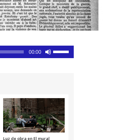
Utiliza
00:00
las
teclas
de
flecha
arriba/abajo
para
aumentar
o
disminuir
el
volumen.
Luz de obra en El mural