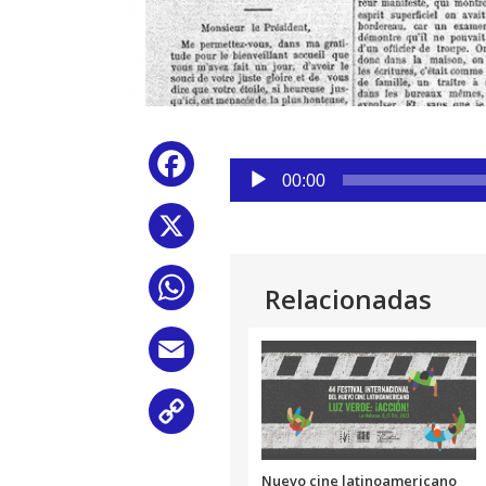
Reproductor
Facebook
de
00:00
audio
X
WhatsApp
Relacionadas
Email
Copy
Link
Nuevo cine latinoamericano