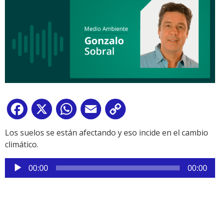
Facebook
X
WhatsApp
Email
Copy
Link
Los suelos se están afectando y eso incide en el cambio
climático.
Reproductor
00:00
00:00
de
audio