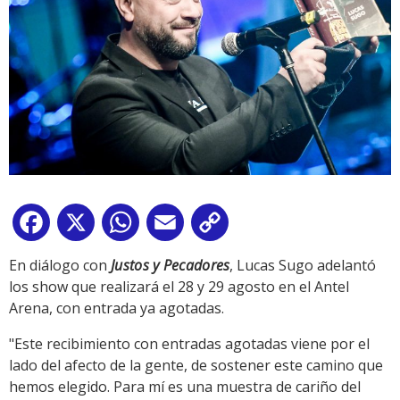
Facebook
X
WhatsApp
Email
Copy
Link
En diálogo con
Justos y Pecadores
, Lucas Sugo adelantó
los show que realizará el 28 y 29 agosto en el Antel
Arena, con entrada ya agotadas.
"Este recibimiento con entradas agotadas viene por el
lado del afecto de la gente, de sostener este camino que
hemos elegido. Para mí es una muestra de cariño del