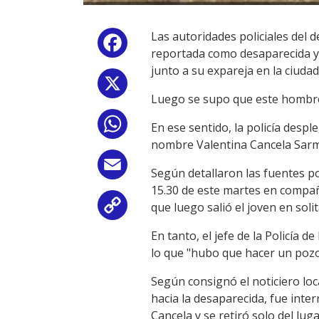
Las autoridades policiales del
Facebook
reportada como desaparecida y 
junto a su expareja en la ciudad
X
Luego se supo que este hombre f
WhatsApp
En ese sentido, la policía despl
nombre Valentina Cancela Sarm
Email
Según detallaron las fuentes pol
15.30 de este martes en compañí
que luego salió el joven en solit
Copy
En tanto, el jefe de la Policía 
Link
lo que "hubo que hacer un pozo
Según consignó el noticiero loc
hacia la desaparecida, fue int
Cancela y se retiró solo del luga