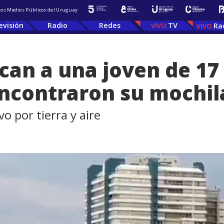
 los Medios Públicos del Uruguay
evisión
Radio
Redes
TV
Ra
an a una joven de 17
ncontraron su mochila
o por tierra y aire