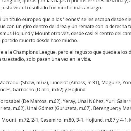
 tangible, quizás por las bajas o por los errores de la ida y, 
, esta vez el resultado fue mucho más amargo.
un título europeo que a los 'leones' se les escapa desde si
 con un giro dentro del área y un remate con la derecha t
smus Hojlund y Mount otra vez, desde casi el centro del cam
n partido muerto desde hace mucho.
icarse a la Champions League, pero el regusto que queda a los
 tu estadio, solo pasan una vez en la vida.
Mazraoui (Shaw, m.62), Lindelof (Amass, m.81), Maguire, Yor
des, Garnacho (Diallo, m.62) y Hojlund.
 Gorosabel (De Marcos, m.62), Yeray, Unai Núñez, Yuri; Galar
arrieta, m.62), Unai Gómez (Guruzeta, m.67), Berenguer; y Ma
1. Mount, m.72, 2-1, Casemiro, m.80, 3-1. Hojlund, m.87 y 4-1.