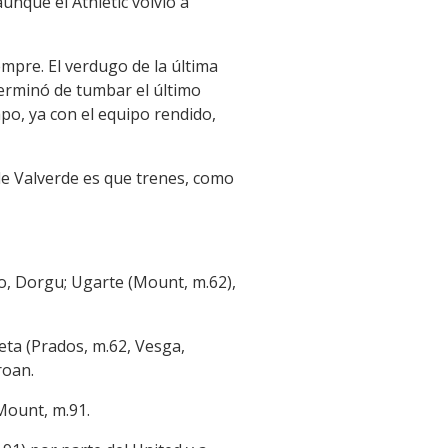
aunque el Athletic volvió a
empre. El verdugo de la última
erminó de tumbar el último
po, ya con el equipo rendido,
 de Valverde es que trenes, como
o, Dorgu; Ugarte (Mount, m.62),
reta (Prados, m.62, Vesga,
roan.
 Mount, m.91.