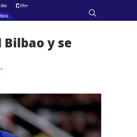
dios
 Bilbao y se
'