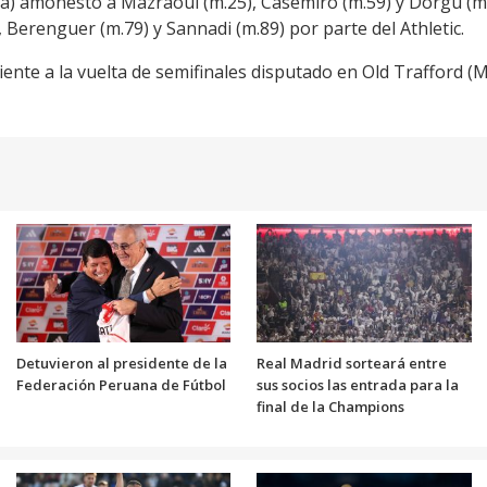
ia) amonestó a Mazraoui (m.25), Casemiro (m.59) y Dorgu (m.
 Berenguer (m.79) y Sannadi (m.89) por parte del Athletic.
iente a la vuelta de semifinales disputado en Old Trafford (
Detuvieron al presidente de la
Real Madrid sorteará entre
Federación Peruana de Fútbol
sus socios las entrada para la
final de la Champions