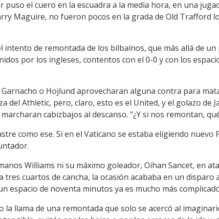
r puso el cuero en la escuadra a la media hora, en una juga
rry Maguire, no fueron pocos en la grada de Old Trafford l
el intento de remontada de los bilbaínos, que más allá de un 
idos por los ingleses, contentos con el 0-0 y con los espa
 Garnacho o Hojlund aprovecharan alguna contra para matar
 del Athletic, pero, claro, esto es el United, y el golazo de 
 marcharan cabizbajos al descanso. "¿Y si nos remontan, qué
astre como ese. Si en el Vaticano se estaba eligiendo nuevo
untador.
ermanos Williams ni su máximo goleador, Oihan Sancet, en ata
 tres cuartos de cancha, la ocasión acababa en un disparo a
 un espacio de noventa minutos ya es mucho más complicado
o la llama de una remontada que solo se acercó al imaginari