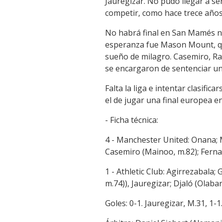
Jauregizar. No pudo llegar a ser
competir, como hace trece años
No habrá final en San Mamés ni 
esperanza fue Mason Mount, que
sueño de milagro. Casemiro, Ra
se encargaron de sentenciar u
Falta la liga e intentar clasif
el de jugar una final europea en
- Ficha técnica:
4 - Manchester United: Onana; 
Casemiro (Mainoo, m.82); Fernan
1 - Athletic Club: Agirrezabala;
m.74)), Jauregizar; Djaló (Olab
Goles: 0-1. Jauregizar, M.31, 1-