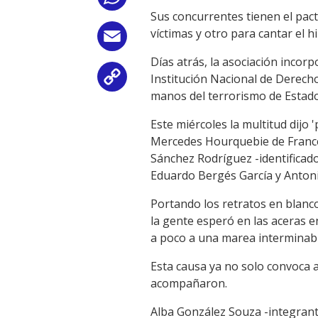
Sus concurrentes tienen el pac
víctimas y otro para cantar el h
Email
Días atrás, la asociación incor
Institución Nacional de Derech
Copy
manos del terrorismo de Estado
Link
Este miércoles la multitud dijo
Mercedes Hourquebie de France
Sánchez Rodríguez -identificado
Eduardo Bergés García y Antoni
Portando los retratos en blanco
la gente esperó en las aceras 
a poco a una marea interminab
Esta causa ya no solo convoca a 
acompañaron.
Alba González Souza -integrant