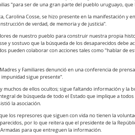
ilias "para ser de una gran parte del pueblo uruguayo, que l
ca, Carolina Cosse, se hizo presente en la manifestación y en
strucción de verdad, de memoria y de justicia".
lores de nuestro pueblo para construir nuestra propia histori
osse y sostuvo que la búsqueda de los desaparecidos debe ac
os pueden colaborar con acciones tales como "hablar de es
n, Madres y Familiares denunció en una conferencia de prens
a impunidad sigue presente".
y muchos de ellos ocultos; sigue faltando información y la 
 integral de búsqueda de todo el Estado que implique a todo
istió la asociación.
que los represores que siguen con vida no tienen la voluntad
arecidos, por lo que reitera que el presidente de la Repúbl
s Armadas para que entreguen la información.