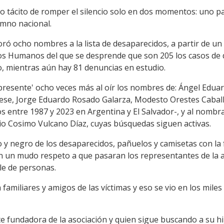
to tácito de romper el silencio solo en dos momentos: uno p
imno nacional.
poró ocho nombres a la lista de desaparecidos, a partir de un
os Humanos del que se desprende que son 205 los casos de 
, mientras aún hay 81 denuncias en estudio.
 'presente' ocho veces más al oír los nombres de: Ángel Edu
se, Jorge Eduardo Rosado Galarza, Modesto Orestes Cabal
s entre 1987 y 2023 en Argentina y El Salvador-, y al nombra
o Cosimo Vulcano Díaz, cuyas búsquedas siguen activas.
 y negro de los desaparecidos, pañuelos y camisetas con la 
en un mudo respeto a que pasaran los representantes de la 
le de personas.
familiares y amigos de las víctimas y eso se vio en los miles
e fundadora de la asociación y quien sigue buscando a su h