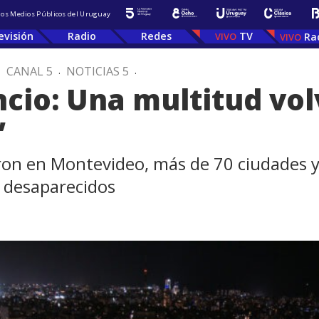
 los Medios Públicos del Uruguay
evisión
Radio
Redes
TV
Ra
.
CANAL 5
.
NOTICIAS 5
.
ncio: Una multitud vol
”
ron en Montevideo, más de 70 ciudades y
s desaparecidos