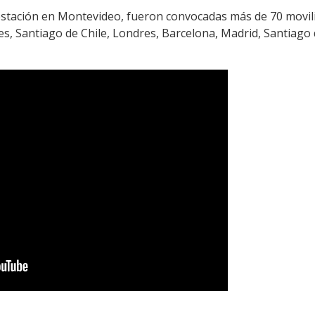
estación en Montevideo, fueron convocadas más de 70 movili
s, Santiago de Chile, Londres, Barcelona, Madrid, Santiago 