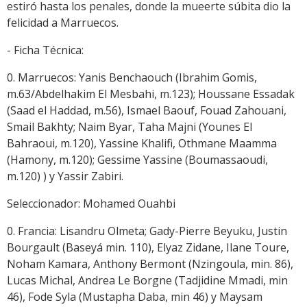
estiró hasta los penales, donde la mueerte súbita dio la
felicidad a Marruecos.
- Ficha Técnica:
0. Marruecos: Yanis Benchaouch (Ibrahim Gomis,
m.63/Abdelhakim El Mesbahi, m.123); Houssane Essadak
(Saad el Haddad, m.56), Ismael Baouf, Fouad Zahouani,
Smail Bakhty; Naim Byar, Taha Majni (Younes El
Bahraoui, m.120), Yassine Khalifi, Othmane Maamma
(Hamony, m.120); Gessime Yassine (Boumassaoudi,
m.120) ) y Yassir Zabiri.
Seleccionador: Mohamed Ouahbi
0. Francia: Lisandru Olmeta; Gady-Pierre Beyuku, Justin
Bourgault (Baseyá min. 110), Elyaz Zidane, Ilane Toure,
Noham Kamara, Anthony Bermont (Nzingoula, min. 86),
Lucas Michal, Andrea Le Borgne (Tadjidine Mmadi, min
46), Fode Syla (Mustapha Daba, min 46) y Maysam