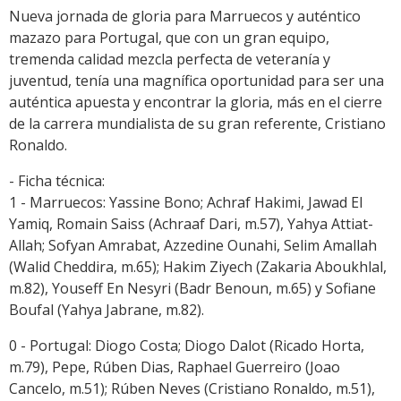
Nueva jornada de gloria para Marruecos y auténtico
mazazo para Portugal, que con un gran equipo,
tremenda calidad mezcla perfecta de veteranía y
juventud, tenía una magnífica oportunidad para ser una
auténtica apuesta y encontrar la gloria, más en el cierre
de la carrera mundialista de su gran referente, Cristiano
Ronaldo.
- Ficha técnica:
1 - Marruecos: Yassine Bono; Achraf Hakimi, Jawad El
Yamiq, Romain Saiss (Achraaf Dari, m.57), Yahya Attiat-
Allah; Sofyan Amrabat, Azzedine Ounahi, Selim Amallah
(Walid Cheddira, m.65); Hakim Ziyech (Zakaria Aboukhlal,
m.82), Youseff En Nesyri (Badr Benoun, m.65) y Sofiane
Boufal (Yahya Jabrane, m.82).
0 - Portugal: Diogo Costa; Diogo Dalot (Ricado Horta,
m.79), Pepe, Rúben Dias, Raphael Guerreiro (Joao
Cancelo, m.51); Rúben Neves (Cristiano Ronaldo, m.51),