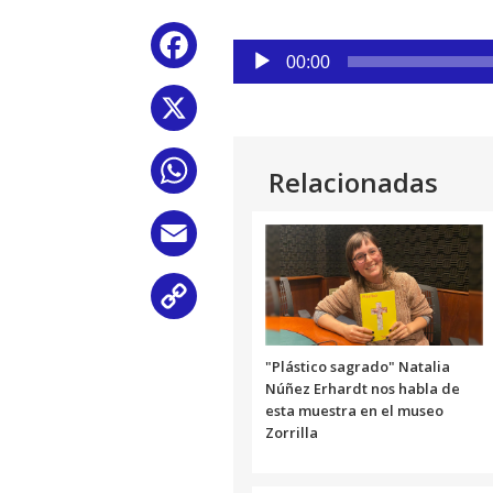
Reproductor
Facebook
de
00:00
audio
X
WhatsApp
Relacionadas
Email
Copy
Link
"Plástico sagrado" Natalia
Núñez Erhardt nos habla de
esta muestra en el museo
Zorrilla