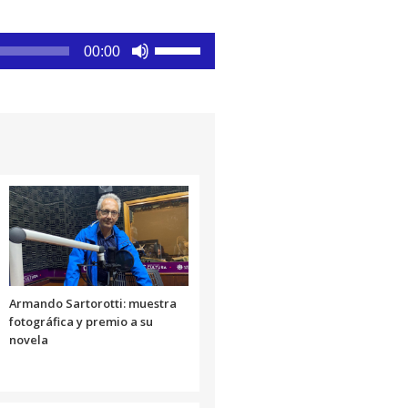
Utiliza
00:00
las
teclas
de
flecha
arriba/abajo
para
aumentar
o
disminuir
el
volumen.
Armando Sartorotti: muestra
fotográfica y premio a su
novela