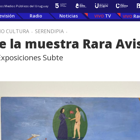
 los Medios Públicos del Uruguay
evisión
Radio
Noticias
TV
Ra
IO CULTURA
.
SERENDIPIA
.
e la muestra Rara Avi
 Exposiciones Subte