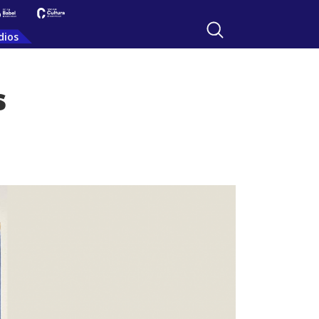
dios
s