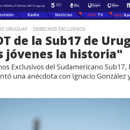
 los Medios Públicos del Uruguay
evisión
Radio
Noticias
TV
Ra
IO URUGUAY
.
DERECHOS EXCLUSIVOS
.
DT de la Sub17 de Uru
 jóvenes la historia"
os Exclusivos del Sudamericano Sub17, l
ontó una anécdota con Ignacio González y 