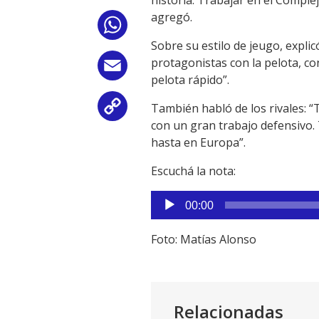
agregó.
WhatsApp
Sobre su estilo de jeugo, expl
protagonistas con la pelota, co
Email
pelota rápido”.
También habló de los rivales: “
Copy
con un gran trabajo defensivo. 
Link
hasta en Europa”.
Escuchá la nota:
Reproductor
00:00
de
audio
Foto: Matías Alonso
Relacionadas