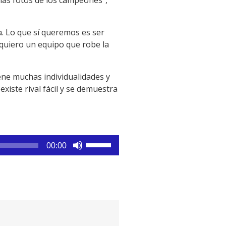
. Lo que sí queremos es ser
 quiero un equipo que robe la
iene muchas individualidades y
xiste rival fácil y se demuestra
Utiliza
00:00
las
teclas
de
flecha
arriba/abajo
para
aumentar