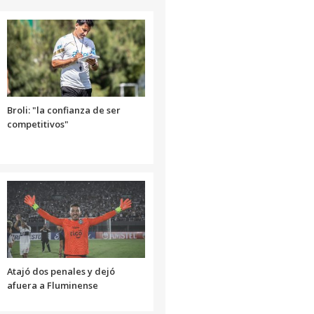
o
disminuir
el
volumen.
Broli: "la confianza de ser
competitivos"
Atajó dos penales y dejó
afuera a Fluminense