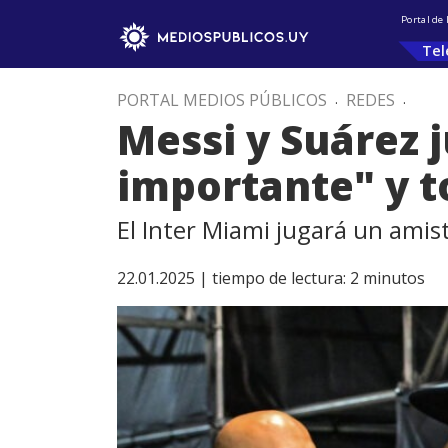
Portal de
Tel
PORTAL MEDIOS PÚBLICOS
.
REDES
.
Messi y Suárez 
importante" y t
El Inter Miami jugará un ami
22.01.2025 |
tiempo de lectura:
2
minutos