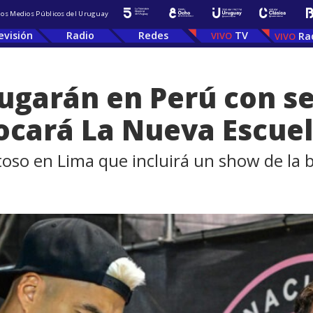
 los Medios Públicos del Uruguay
evisión
Radio
Redes
TV
Ra
jugarán en Perú con 
ocará La Nueva Escue
stoso en Lima que incluirá un show de l