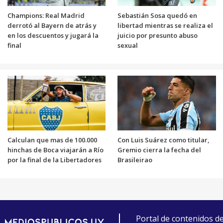
Champions: Real Madrid
Sebastián Sosa quedó en
derrotó al Bayern de atrás y
libertad mientras se realiza el
en los descuentos y jugará la
juicio por presunto abuso
final
sexual
Calculan que mas de 100.000
Con Luis Suárez como titular,
hinchas de Boca viajarán a Río
Gremio cierra la fecha del
por la final de la Libertadores
Brasileirao
Portal de contenidos d