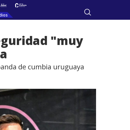
dios
seguridad "muy
la
a banda de cumbia uruguaya