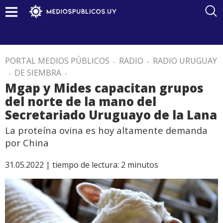
PORTAL MEDIOS PÚBLICOS
.
RADIO
.
RADIO URUGUAY
.
DE SIEMBRA
.
Mgap y Mides capacitan grupos
del norte de la mano del
Secretariado Uruguayo de la Lana
La proteína ovina es hoy altamente demanda
por China
31.05.2022 |
tiempo de lectura:
2
minutos