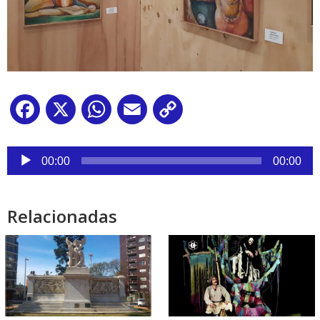
Facebook
X
WhatsApp
Email
Copy
Link
Reproductor
de
00:00
00:00
audio
Relacionadas